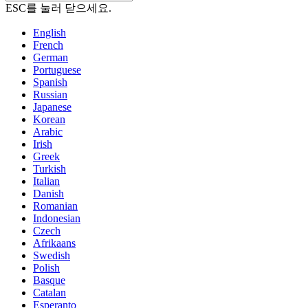
ESC를 눌러 닫으세요.
English
French
German
Portuguese
Spanish
Russian
Japanese
Korean
Arabic
Irish
Greek
Turkish
Italian
Danish
Romanian
Indonesian
Czech
Afrikaans
Swedish
Polish
Basque
Catalan
Esperanto