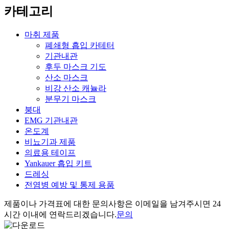
카테고리
마취 제품
폐쇄형 흡입 카테터
기관내관
후두 마스크 기도
산소 마스크
비강 산소 캐뉼라
분무기 마스크
붕대
EMG 기관내관
온도계
비뇨기과 제품
의료용 테이프
Yankauer 흡입 키트
드레싱
전염병 예방 및 통제 용품
제품이나 가격표에 대한 문의사항은 이메일을 남겨주시면 24
시간 이내에 연락드리겠습니다.
문의