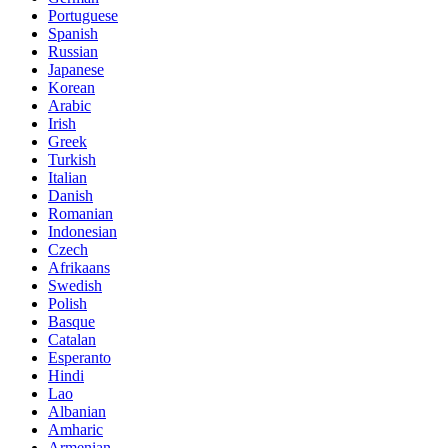
Portuguese
Spanish
Russian
Japanese
Korean
Arabic
Irish
Greek
Turkish
Italian
Danish
Romanian
Indonesian
Czech
Afrikaans
Swedish
Polish
Basque
Catalan
Esperanto
Hindi
Lao
Albanian
Amharic
Armenian