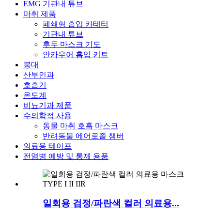
EMG 기관내 튜브
마취 제품
폐쇄형 흡입 카테터
기관내 튜브
후두 마스크 기도
얀카우어 흡입 키트
붕대
산부인과
호흡기
온도계
비뇨기과 제품
수의학적 사용
동물 마취 호흡 마스크
반려동물 에어로졸 챔버
의료용 테이프
전염병 예방 및 통제 용품
일회용 검정/파란색 컬러 의료용...