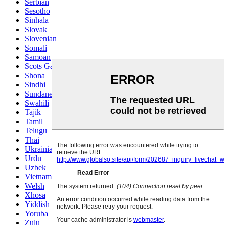
Serbian
Sesotho
Sinhala
Slovak
Slovenian
Somali
Samoan
Scots Gaelic
Shona
Sindhi
Sundanese
Swahili
Tajik
Tamil
Telugu
Thai
Ukrainian
Urdu
Uzbek
Vietnamese
Welsh
Xhosa
Yiddish
Yoruba
Zulu