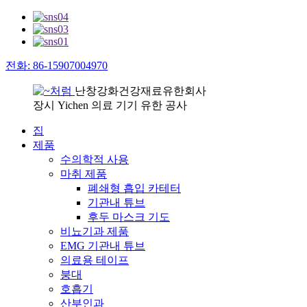
전화: 86-15907004970
난창강화건강재료유한회사
장시 Yichen 의료 기기 유한 공사
집
제품
수의학적 사용
마취 제품
폐쇄형 흡입 카테터
기관내 튜브
후두 마스크 기도
비뇨기과 제품
EMG 기관내 튜브
의료용 테이프
붕대
호흡기
산부인과