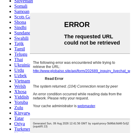
Slovenian
Somali
Samoan
Scots Gaelic
Shona
Sindhi
Sundanese
Swahili
Tajik
Tamil
Telugu
Thai
Ukrainian
Urdu
Uzbek
Vietnamese
Welsh
Xhosa
Yiddish
Yoruba
Zulu
Kinyarwanda
Tatar
Oriya
Turkmen