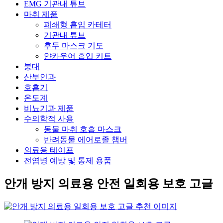
EMG 기관내 튜브
마취 제품
폐쇄형 흡입 카테터
기관내 튜브
후두 마스크 기도
얀카우어 흡입 키트
붕대
산부인과
호흡기
온도계
비뇨기과 제품
수의학적 사용
동물 마취 호흡 마스크
반려동물 에어로졸 챔버
의료용 테이프
전염병 예방 및 통제 용품
안개 방지 의료용 안전 일회용 보호 고글