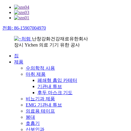
전화: 86-15907004970
난창강화건강재료유한회사
장시 Yichen 의료 기기 유한 공사
집
제품
수의학적 사용
마취 제품
폐쇄형 흡입 카테터
기관내 튜브
후두 마스크 기도
비뇨기과 제품
EMG 기관내 튜브
의료용 테이프
붕대
호흡기
산부인과