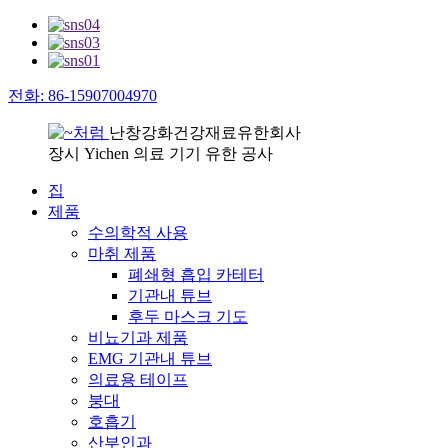
전화: 86-15907004970
난창강화건강재료유한회사
장시 Yichen 의료 기기 유한 공사
집
제품
수의학적 사용
마취 제품
폐쇄형 흡입 카테터
기관내 튜브
후두 마스크 기도
비뇨기과 제품
EMG 기관내 튜브
의료용 테이프
붕대
호흡기
산부인과