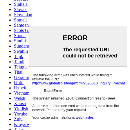
Sinhala
Slovak
Slovenian
Somali
Samoan
Scots Gaelic
Shona
Sindhi
Sundanese
Swahili
Tajik
Tamil
Telugu
Thai
Ukrainian
Urdu
Uzbek
Vietnamese
Welsh
Xhosa
Yiddish
Yoruba
Zulu
Kinyarwanda
Tatar