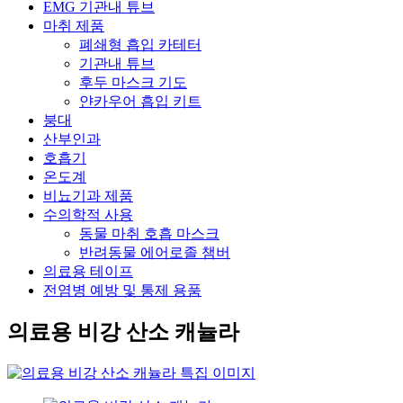
EMG 기관내 튜브
마취 제품
폐쇄형 흡입 카테터
기관내 튜브
후두 마스크 기도
얀카우어 흡입 키트
붕대
산부인과
호흡기
온도계
비뇨기과 제품
수의학적 사용
동물 마취 호흡 마스크
반려동물 에어로졸 챔버
의료용 테이프
전염병 예방 및 통제 용품
의료용 비강 산소 캐뉼라