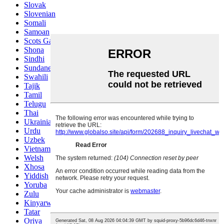
Slovak
Slovenian
Somali
Samoan
Scots Gaelic
Shona
Sindhi
Sundanese
Swahili
Tajik
Tamil
Telugu
Thai
Ukrainian
Urdu
Uzbek
Vietnamese
Welsh
Xhosa
Yiddish
Yoruba
Zulu
Kinyarwanda
Tatar
Oriya