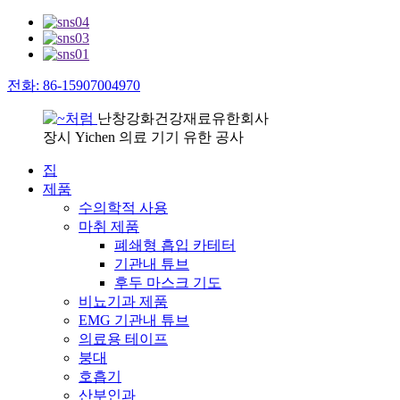
전화: 86-15907004970
난창강화건강재료유한회사
장시 Yichen 의료 기기 유한 공사
집
제품
수의학적 사용
마취 제품
폐쇄형 흡입 카테터
기관내 튜브
후두 마스크 기도
비뇨기과 제품
EMG 기관내 튜브
의료용 테이프
붕대
호흡기
산부인과