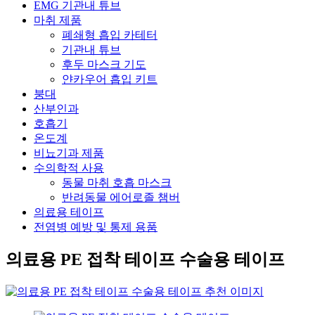
EMG 기관내 튜브
마취 제품
폐쇄형 흡입 카테터
기관내 튜브
후두 마스크 기도
얀카우어 흡입 키트
붕대
산부인과
호흡기
온도계
비뇨기과 제품
수의학적 사용
동물 마취 호흡 마스크
반려동물 에어로졸 챔버
의료용 테이프
전염병 예방 및 통제 용품
의료용 PE 접착 테이프 수술용 테이프