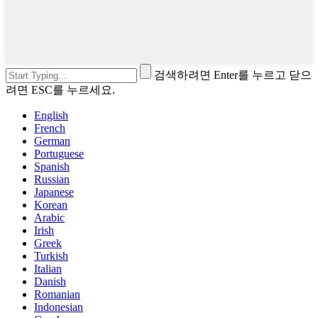
검색하려면 Enter를 누르고 닫으
려면 ESC를 누르세요.
English
French
German
Portuguese
Spanish
Russian
Japanese
Korean
Arabic
Irish
Greek
Turkish
Italian
Danish
Romanian
Indonesian