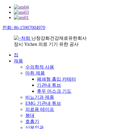
전화: 86-15907004970
난창강화건강재료유한회사
장시 Yichen 의료 기기 유한 공사
집
제품
수의학적 사용
마취 제품
폐쇄형 흡입 카테터
기관내 튜브
후두 마스크 기도
비뇨기과 제품
EMG 기관내 튜브
의료용 테이프
붕대
호흡기
산부인과